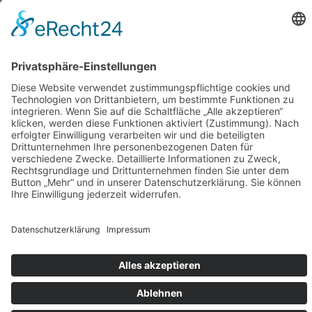
Fördermittelberatung
Begleitung von Veränderungsprozessen
Persönlichkeitsanalyse
ganzheitliche Unternehmensanalyse
DATEV Berater für Berater
© 2026 smarter-beraten.de
Datenschutz
Impressum
Cookie-Einstellungen
Design & Code
kube.studio